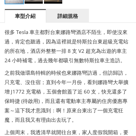
車型介紹
詳細規格
很多 Tesla 車主都對台東娜路彎酒店不陌生，即使沒來
過，肯定也聽過，因為這裡就是特斯拉台東超級充電站
的所在地，酒店外整整一排 8 支 V2 超充為出遊的車主
24 小時補電，過去幾年都吸引無數特斯拉車主造訪。
之前我做環島特輯的時候也來娜路彎訪過，但訪歸訪，
只充電、沒住宿；直到今年一月份，看到娜路彎大舉擴
增 J1772 充電樁，五個會館蓋了近 60 支，快充還多了
保時捷 (待啟用)，而且還有電動車主專屬的住房優惠專
案～這下我才意識到：啊！原來台東出了一個充電狂
魔，而且我又有理由出去玩了。
上個周末，我透清早就開往台東，家人度假我開箱，要