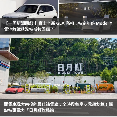
【一周新聞回顧 】賓士全新 GLA 亮相，特定年份 Model Y
電池故障狀況特斯拉回應了
開電車玩大南投的最佳補電處，全時段每度 6 元超划算！踩
點特爾電力「日月町旗艦站」