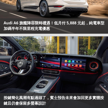
Audi A6 旗艦陣容限時禮遇！低月付 5,888 元起，純電車型
加碼半年不限里程充電優惠
按鍵簡化風潮有點過頭了，賓士預告未來會加回更多實體按
鍵且仍會保留多螢幕設計