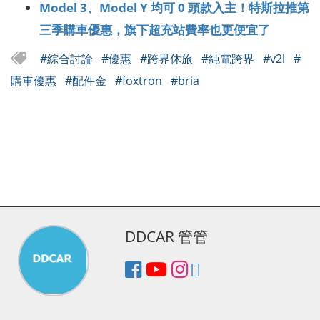
Model 3、Model Y 均可 0 頭款入主！特斯拉推第
三季購車優惠，旗下超充站費率也更便宜了
#綜合討論
#優惠
#跨界休旅
#純電跨界
#v2l
#
購車優惠
#配件金
#foxtron
#bria
DDCAR 管管