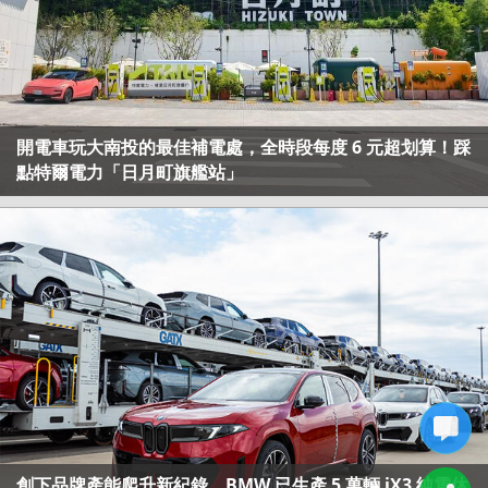
開電車玩大南投的最佳補電處，全時段每度 6 元超划算！踩
點特爾電力「日月町旗艦站」
創下品牌產能爬升新紀錄，BMW 已生產 5 萬輛 iX3 純電休