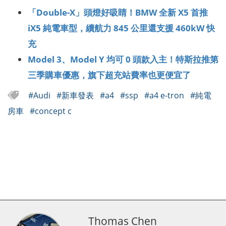
「Double-X」頭燈好吸睛！BMW 全新 X5 首推
iX5 純電車型，續航力 845 公里還支援 460kW 快
充
Model 3、Model Y 均可 0 頭款入主！特斯拉推第
三季購車優惠，旗下超充站費率也更便宜了
#Audi
#新車發表
#a4
#ssp
#a4 e-tron
#純電
房車
#concept c
Thomas Chen