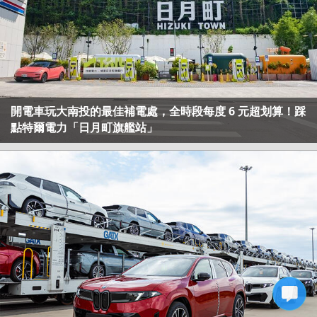
開電車玩大南投的最佳補電處，全時段每度 6 元超划算！踩
點特爾電力「日月町旗艦站」