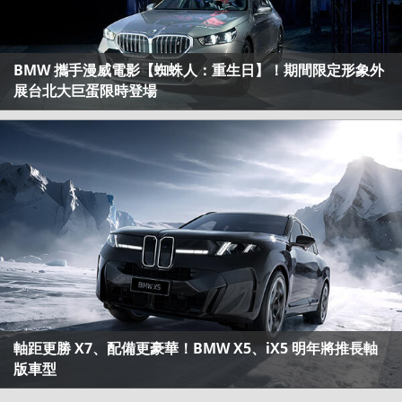
BMW 攜手漫威電影【蜘蛛人：重生日】！期間限定形象外
展台北大巨蛋限時登場
軸距更勝 X7、配備更豪華！BMW X5、iX5 明年將推長軸
版車型