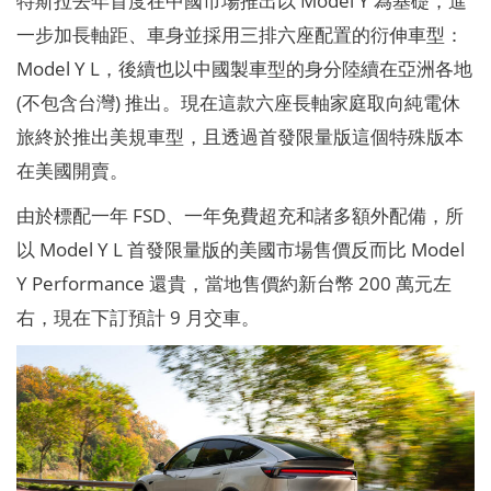
特斯拉去年首度在中國市場推出以 Model Y 為基礎，進
一步加長軸距、車身並採用三排六座配置的衍伸車型：
Model Y L，後續也以中國製車型的身分陸續在亞洲各地
(不包含台灣) 推出。現在這款六座長軸家庭取向純電休
旅終於推出美規車型，且透過首發限量版這個特殊版本
在美國開賣。
由於標配一年 FSD、一年免費超充和諸多額外配備，所
以 Model Y L 首發限量版的美國市場售價反而比 Model
Y Performance 還貴，當地售價約新台幣 200 萬元左
右，現在下訂預計 9 月交車。