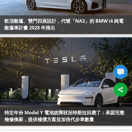
軟頂敞篷、雙門四座設計，代號「NA3」的 BMW i4 純電
敞篷車計畫 2028 年推出
特定年份 Model Y 電池故障狀況特斯拉回應了：承諾完整
檢修換新，提供補償方案並加倍代步車數量