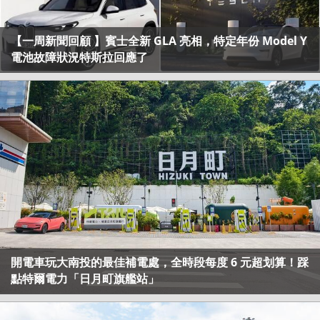
【一周新聞回顧 】賓士全新 GLA 亮相，特定年份 Model Y
電池故障狀況特斯拉回應了
開電車玩大南投的最佳補電處，全時段每度 6 元超划算！踩
點特爾電力「日月町旗艦站」