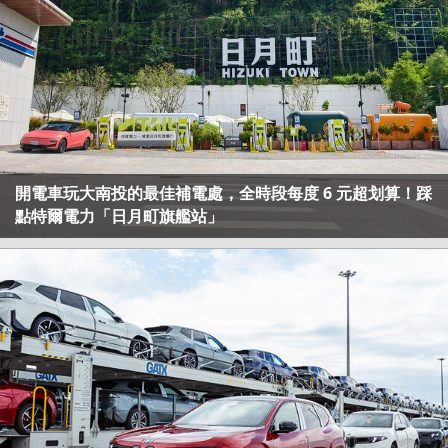
開電車玩大南投的最佳補電處，全時段每度 6 元超划算！踩
點特爾電力「日月町旗艦站」