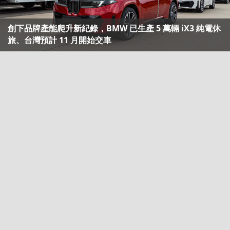
創下品牌產能爬升新紀錄，BMW 已生產 5 萬輛 iX3 純電休
旅、台灣預計 11 月開始交車