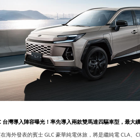
LC 台灣導入陣容曝光！率先導入兩款雙馬達四驅車型，最大續航
度在海外發表的賓士 GLC 豪華純電休旅，將是繼純電 CLA、CLA 