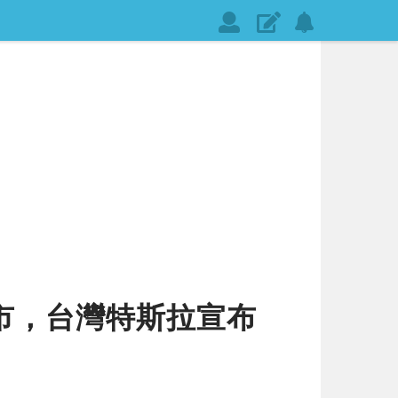
會
發
設
員
表
定
登
文
網
入
章
站
通
知
元起上市，台灣特斯拉宣布