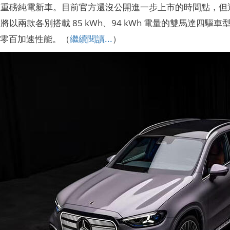
重磅純電新車。目前官方還沒公開進一步上市的時間點，但近日
以兩款各別搭載 85 kWh、94 kWh 電量的雙馬達四驅車型為
秒的零百加速性能。（
繼續閱讀...
）