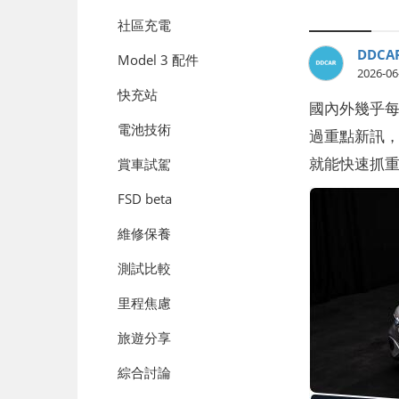
社區充電
DDCA
Model 3 配件
2026-06
快充站
國內外幾乎每
電池技術
過重點新訊，D
就能快速抓
賞車試駕
FSD beta
維修保養
測試比較
里程焦慮
旅遊分享
綜合討論