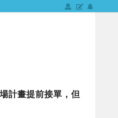
會
發
設
員
表
定
登
文
網
入
章
站
通
知
市場計畫提前接單，但