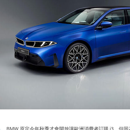
出
，BMW 原定今年秋季才會開放讓歐洲消費者訂購 i3，但因