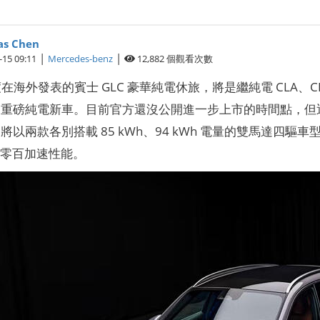
s Chen
|
|
-15 09:11
Mercedes-benz
12,882
個觀看次數
度在海外發表的賓士 GLC 豪華純電休旅，將是繼純電 CLA、CLA 
重磅純電新車。目前官方還沒公開進一步上市的時間點，但近日
以兩款各別搭載 85 kWh、94 kWh 電量的雙馬達四驅車型為
秒的零百加速性能。