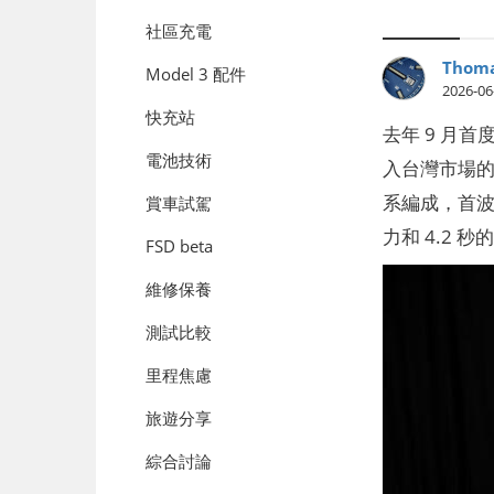
社區充電
Thoma
Model 3 配件
2026-06
快充站
去年 9 月首
電池技術
入台灣市場的
系編成，首波將
賞車試駕
力和 4.2 
FSD beta
維修保養
測試比較
里程焦慮
旅遊分享
綜合討論