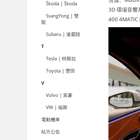
Škoda | Škoda
3D 環場音響
SsangYong | 雙
400 4MAT
龍
Subaru | 速霸陸
T
Tesla | 特斯拉
Toyota | 豐田
V
Volvo | 富豪
VW | 福斯
電動機車
站方公告