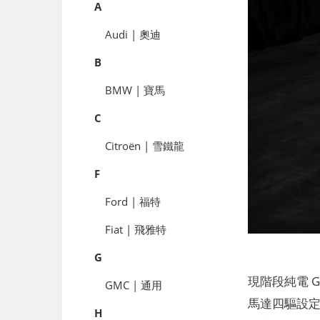
A
Audi | 奧迪
B
BMW | 寶馬
C
Citroën | 雪鐵龍
F
Ford | 福特
Fiat | 飛雅特
G
現階段純電 G
GMC | 通用
馬達四驅設定的 
H