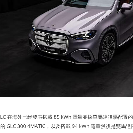
LC 在海外已經發表搭載 85 kWh 電量並採單馬達後驅配置的 G
GLC 300 4MATIC，以及搭載 94 kWh 電量然後是雙馬達四