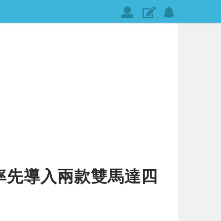
會
發
設
員
表
定
登
文
網
入
章
站
通
知
！率先導入兩款雙馬達四