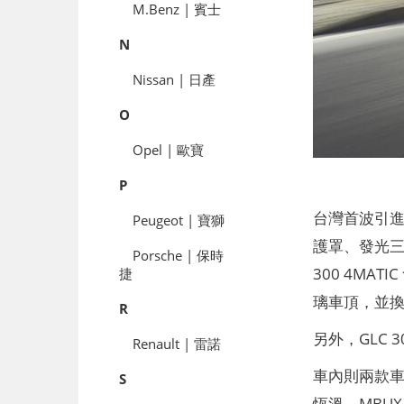
M.Benz | 賓士
N
Nissan | 日產
O
Opel | 歐寶
P
台灣首波引進的 
Peugeot | 寶獅
護罩、發光三
Porsche | 保時
300 4MAT
捷
璃車頂，並換搭
R
另外，GLC 3
Renault | 雷諾
車內則兩款車
S
恆溫、MBUX