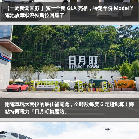
【一周新聞回顧 】賓士全新 GLA 亮相，特定年份 Model Y
電池故障狀況特斯拉回應了
開電車玩大南投的最佳補電處，全時段每度 6 元超划算！踩
點特爾電力「日月町旗艦站」