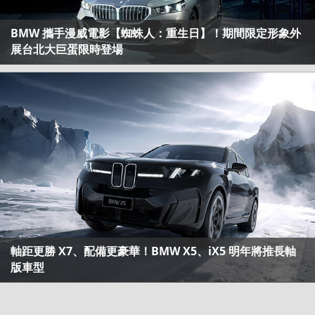
BMW 攜手漫威電影【蜘蛛人：重生日】！期間限定形象外
展台北大巨蛋限時登場
軸距更勝 X7、配備更豪華！BMW X5、iX5 明年將推長軸
版車型