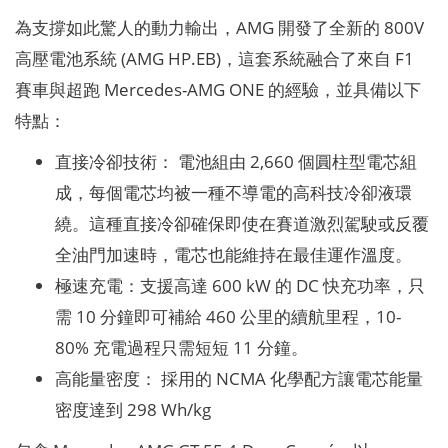
為支撐如此驚人的動力輸出，AMG 開發了全新的 800V
高壓電池系統 (AMG HP.EB)，這套系統融合了來自 F1
賽車與超跑 Mercedes-AMG ONE 的經驗，並具備以下
特點：
直接冷卻技術： 電池組由 2,660 個圓柱型電芯組
成，每個電芯均被一種不導電的高科技冷卻液環
繞。這種直接冷卻確保即使在賽道激烈駕駛或反覆
全油門加速時，電芯也能維持在最佳運作溫度。
極速充電：支援高達 600 kW 的 DC 快充功率，只
需 10 分鐘即可補給 460 公里的續航里程，10-
80% 充電過程只需短短 11 分鐘。
高能量密度： 採用的 NCMA 化學配方讓電芯能量
密度達到 298 Wh/kg