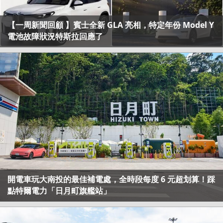
【一周新聞回顧 】賓士全新 GLA 亮相，特定年份 Model Y
電池故障狀況特斯拉回應了
開電車玩大南投的最佳補電處，全時段每度 6 元超划算！踩
點特爾電力「日月町旗艦站」