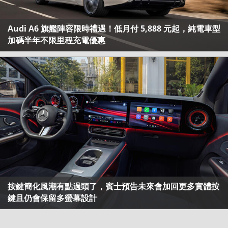
Audi A6 旗艦陣容限時禮遇！低月付 5,888 元起，純電車型
加碼半年不限里程充電優惠
按鍵簡化風潮有點過頭了，賓士預告未來會加回更多實體按
鍵且仍會保留多螢幕設計