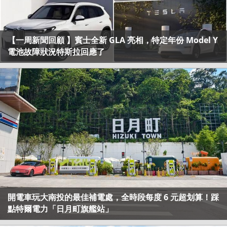
【一周新聞回顧 】賓士全新 GLA 亮相，特定年份 Model Y
電池故障狀況特斯拉回應了
開電車玩大南投的最佳補電處，全時段每度 6 元超划算！踩
點特爾電力「日月町旗艦站」