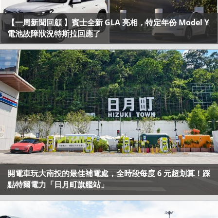
【一周新聞回顧 】賓士全新 GLA 亮相，特定年份 Model Y
電池故障狀況特斯拉回應了
開電車玩大南投的最佳補電處，全時段每度 6 元超划算！踩
點特爾電力「日月町旗艦站」