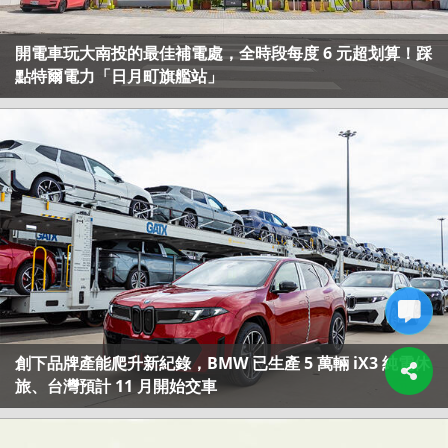
開電車玩大南投的最佳補電處，全時段每度 6 元超划算！踩
點特爾電力「日月町旗艦站」
創下品牌產能爬升新紀錄，BMW 已生產 5 萬輛 iX3 純電休
旅、台灣預計 11 月開始交車