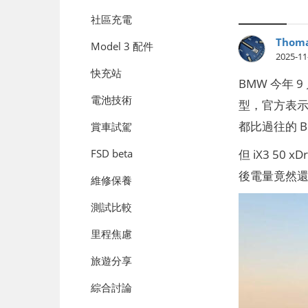
社區充電
Thoma
Model 3 配件
2025-11
快充站
BMW 今年 9 
電池技術
型，官方表示擁
都比過往的 
賞車試駕
但 iX3 50
FSD beta
後電量竟然
維修保養
測試比較
里程焦慮
旅遊分享
綜合討論