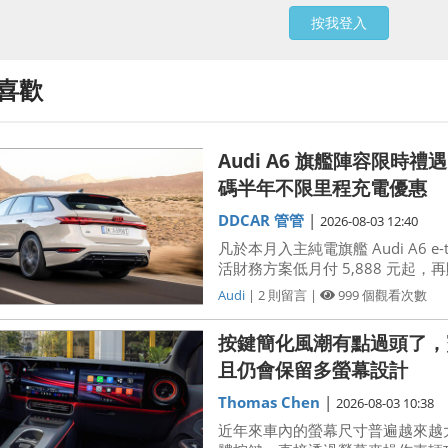
按我登入
喜歡
Audi A6 旗艦陣容限時禮
碼半年不限里程充電優惠
DDCAR 管管
|
2026-08-03 12:40
凡於本月入主純電旗艦 Audi A6 e-
活財務方案低月付 5,888 元起，再
tron 車型更獨享交車後半年不
Audi
|
2
則留言
|
999
個觀看次數
旅。
按鍵簡化風潮有點過頭了，
且仍會保留多螢幕設計
Thomas Chen
|
2026-08-03 10:38
近年來車內的螢幕尺寸普遍越來越