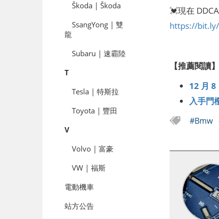
Škoda | Škoda
💓現在 DD
SsangYong | 雙
https://bit.
龍
Subaru | 速霸陸
【推薦閱讀
T
12 月
Tesla | 特斯拉
入手門檻
Toyota | 豐田
#Bmw
V
Volvo | 富豪
VW | 福斯
電動機車
站方公告