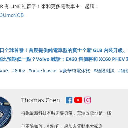
CAR 有 LINE 社群了！來和更多電動車主一起聊：
ly/3UmcNOB
】
 8 日全球首發！首度提供純電車型的賓士全新 GLB 內裝升
比預期低一點？Volvo 喊話：EX60 售價將和 XC60 PHEV
#ix3
#800v
#neue klasse
#豪華純電休旅
#極限測試
#續
Thomas Chen
擁抱最新科技有時需要勇氣，棄油改電也是一樣
但不論如何，都歡迎一起加入電動車大家庭