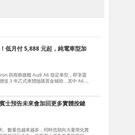
遇！低月付 5,888 元起，純電車型加
tron 與商務旗艦 Audi A6 指定車型，即享靈
贈送 3 年乙式車體險購置金補助，其中 A6 e-
限里程充電禮遇，敬邀入主，啟程四環新豪華行
賓士預告未來會加回更多實體按鍵
大、數量也越來越多，同時也朝向大量簡化實