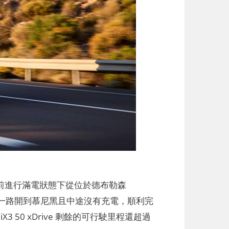
W 日前進行滿電狀態下從位於德布勒森
xDrive 一路開到慕尼黑且中途沒有充電，順利完
X3 50 xDrive 剩餘的可行駛里程還超過