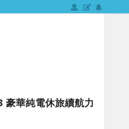
會
發
設
員
表
定
登
文
網
入
章
站
通
知
3 豪華純電休旅續航力