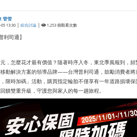
R 管管
|
|
-05 13:30
綜合討論
1,253
個觀看次數
 普利司通】
萬元，怎麼花才最有價值？隨著時序入冬，東北季風報到，頻
移動解決方案的領導品牌——台灣普利司通，鼓勵消費者將這
，限時加碼」活動，購買指定輪胎不僅享有一年道路損壞保固，更加
與回饋雙重升級，守護您與家人的每一趟旅程。