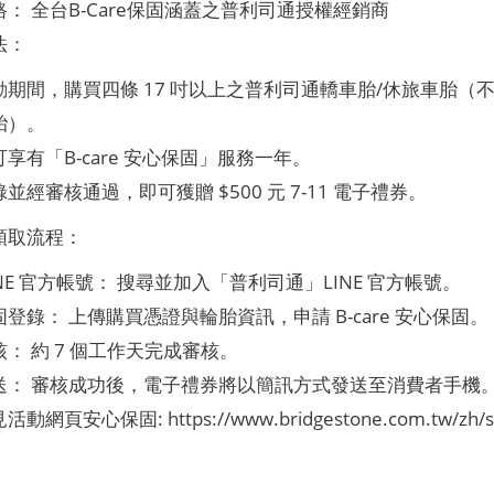
： 全台B-Care保固涵蓋之普利司通授權經銷商
法：
期間，購買四條 17 吋以上之普利司通轎車胎/休旅車胎（不含 RE-7
胎）。
享有「B-care 安心保固」服務一年。
並經審核通過，即可獲贈 $500 元 7-11 電子禮券。
領取流程：
INE 官方帳號： 搜尋並加入「普利司通」LINE 官方帳號。
登錄： 上傳購買憑證與輪胎資訊，申請 B-care 安心保固。
： 約 7 個工作天完成審核。
送： 審核成功後，電子禮券將以簡訊方式發送至消費者手機
網頁安心保固: https://www.bridgestone.com.tw/zh/spec