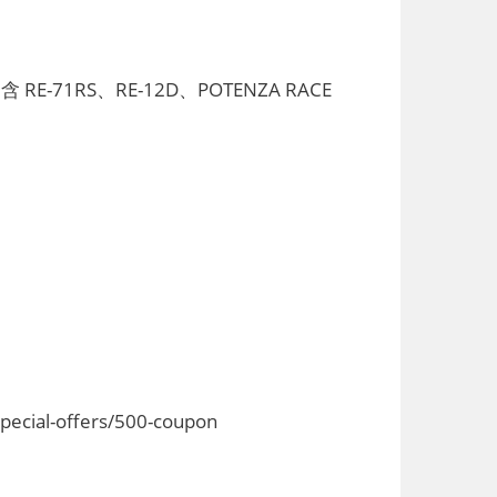
1RS、RE-12D、POTENZA RACE
。
ial-offers/500-coupon