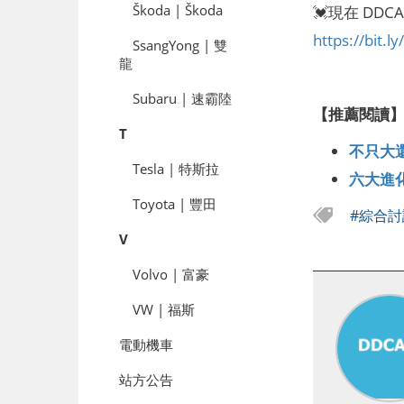
Škoda | Škoda
💓現在 DD
https://bit.
SsangYong | 雙
龍
Subaru | 速霸陸
【推薦閱讀
T
不只大還
Tesla | 特斯拉
六大進化
Toyota | 豐田
#綜合
V
Volvo | 富豪
VW | 福斯
電動機車
站方公告