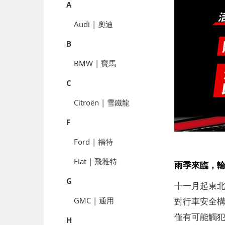
A
Audi | 奧迪
B
BMW | 寶馬
C
Citroën | 雪鐵龍
F
Ford | 福特
Fiat | 飛雅特
雨季來臨，
G
十一月起東
對行車安全
GMC | 通用
僅有可能觸
H