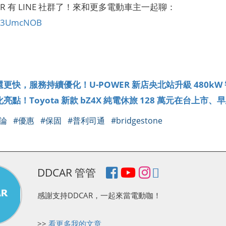
CAR 有 LINE 社群了！來和更多電動車主一起聊：
ly/3UmcNOB
】
更快，服務持續優化！U-POWER 新店央北站升級 480kW
亮點！Toyota 新款 bZ4X 純電休旅 128 萬元在台上
討論
#優惠
#保固
#普利司通
#bridgestone
DDCAR 管管
感謝支持DDCAR，一起來當電動咖！
>>
看更多我的文章