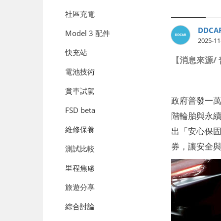
社區充電
DDCA
Model 3 配件
2025-11
快充站
【消息來源/
電池技術
賞車試駕
政府普發一
FSD beta
階輪胎與永續
維修保養
出「安心保固
券，讓安全
測試比較
里程焦慮
旅遊分享
綜合討論