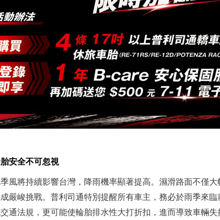
輪胎安全不可忽視
北季風將持續影響台灣，降雨機率顯著提高。濕滑路面不僅大
構成嚴峻挑戰。普利司通特別提醒所有車主，務必於雨季來臨
犯交通法規，更可能使輪胎排水性大打折扣，進而導致車輛失