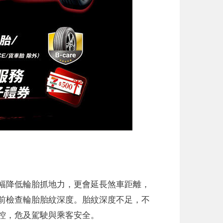
幅降低輪胎抓地力，更會延長煞車距離，
前檢查輪胎胎紋深度。胎紋深度不足，不
控，危及駕駛與乘客安全。