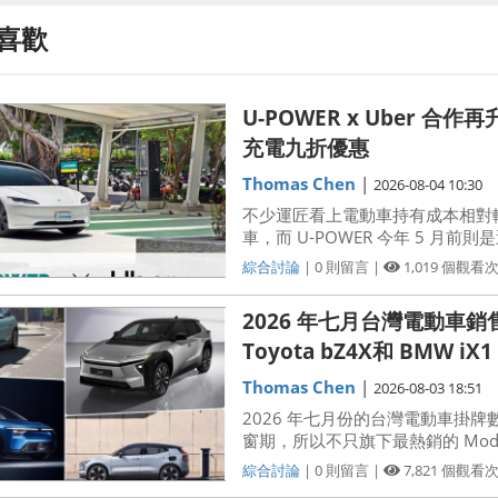
喜歡
U-POWER x Uber
充電九折優惠
Thomas Chen
|
2026-08-04 10:30
不少運匠看上電動車持有成本相對
車，而 U-POWER 今年 5 月前則是透
Pro 優禮遇專案」，又把充電成
綜合討論
|
0
則留言
|
1,019
個觀看
2026 年七月台灣電動車銷售排
Toyota bZ4X和 BMW i
Thomas Chen
|
2026-08-03 18:51
2026 年七月份的台灣電動車掛
窗期，所以不只旗下最熱銷的 Mod
牌，就連台灣整體電動車銷量也從六月份
綜合討論
|
0
則留言
|
7,821
個觀看
輛出頭。