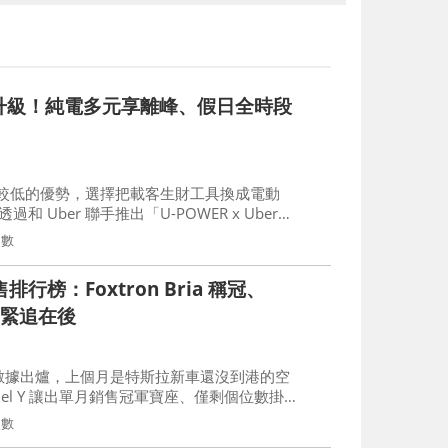
 合作再升級！純電多元享離峰、假日全時段
較低的優勢，選擇把載客生財工具換成電動
過和 Uber 聯手推出「U-POWER x Uber
本降得更低了。
次數
行榜：Foxtron Bria 稱冠、
X1 緊追在後
牌數據出爐，上個月是特斯拉新車還沒到港的空
el Y 讓出單月銷售冠軍寶座、僅剩個位數掛
的將近 5,800 輛，大幅滑落到僅 1,600
次數