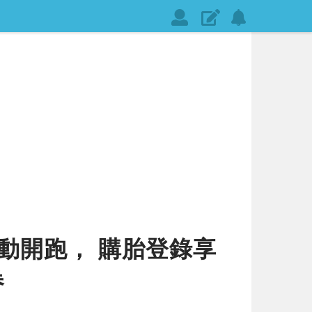
會
發
設
員
表
定
登
文
網
入
章
站
通
知
動開跑， 購胎登錄享
券