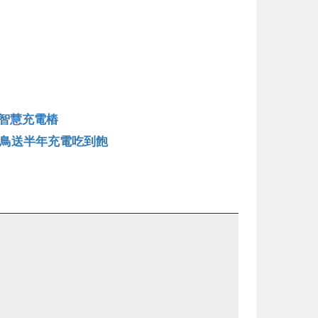
 智慧充電樁
市、早鳥送半年充電吃到飽