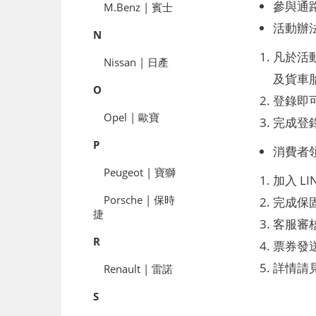
參與通路
M.Benz | 賓士
活動辦
N
凡於活動
Nissan | 日產
及貨車
O
登錄即可
Opel | 歐寶
完成登錄
P
消費者
Peugeot | 寶獅
加入 L
Porsche | 保時
完成保固
捷
客服審核
R
票券發
詳情請見活動
Renault | 雷諾
S