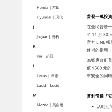
Honda | 本田
普發一萬投
Hyundai | 現代
在全民普發一
J
至 11 月
Jaguar | 捷豹
官方 LIN
K
修補的損壞
Kia | 起亞
為響應政府普
L
值 $500
車安全的同
Lexus | 凌志
Lucid | Lucid
M
普利司通「
Mazda | 馬自達
活動期間：