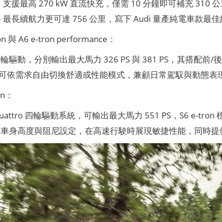
支援最高 270 kW 直流快充，僅需 10 分鐘即可補充 310 公里續航
ance 最長續航力更可達 756 公里，寫下 Audi 量產純電
on 與 A6 e-tron performance：
驅動，分別輸出最大馬力 326 PS 與 381 PS，其搭配前/後獨
，駕駛可依需求自由切換舒適或性能模式，兼顧日常駕馭與動態表
ron：
uattro 四輪驅動系統，可輸出最大馬力 551 PS，S6 e-
整車身高度與阻尼設定，在高速行駛時展現敏捷性能，同時提