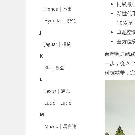
同級最佳續
Honda | 本田
新世代平
Hyundai | 現代
10% 至
卓越空氣力
J
全方位安
Jaguar | 捷豹
台灣奧迪總裁安薩
K
一步，從 A 
Kia | 起亞
科技精華，完
L
Lexus | 凌志
Lucid | Lucid
M
Mazda | 馬自達