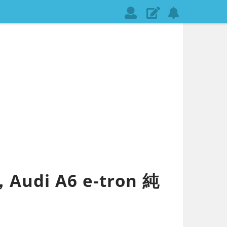
會
發
設
員
表
定
登
文
網
入
章
站
通
知
di A6 e-tron 純