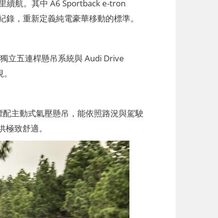
。其中 A6 Sportback e-tron
車款最佳紀錄，重新定義純電豪華移動的標準。
立五連桿懸吊系統與 Audi Drive
現。
tron 標配主動式氣壓懸吊，能依照路況與駕駛
供極致舒適。