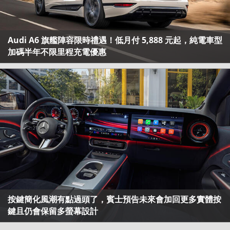
Audi A6 旗艦陣容限時禮遇！低月付 5,888 元起，純電車型
加碼半年不限里程充電優惠
按鍵簡化風潮有點過頭了，賓士預告未來會加回更多實體按
鍵且仍會保留多螢幕設計