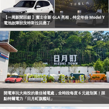
【一周新聞回顧 】賓士全新 GLA 亮相，特定年份 Model Y
電池故障狀況特斯拉回應了
開電車玩大南投的最佳補電處，全時段每度 6 元超划算！踩
點特爾電力「日月町旗艦站」