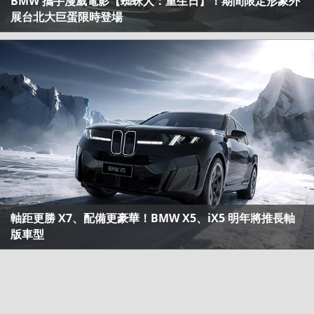
BMW 攜手漫威電影【蜘蛛人：重生日】！期間限定形象外
展台北大巨蛋限時登場
軸距更勝 X7、配備更豪華！BMW X5、iX5 明年將推長軸
版車型