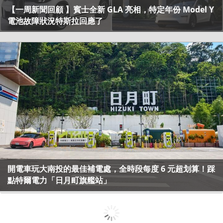
【一周新聞回顧 】賓士全新 GLA 亮相，特定年份 Model Y
電池故障狀況特斯拉回應了
開電車玩大南投的最佳補電處，全時段每度 6 元超划算！踩
點特爾電力「日月町旗艦站」