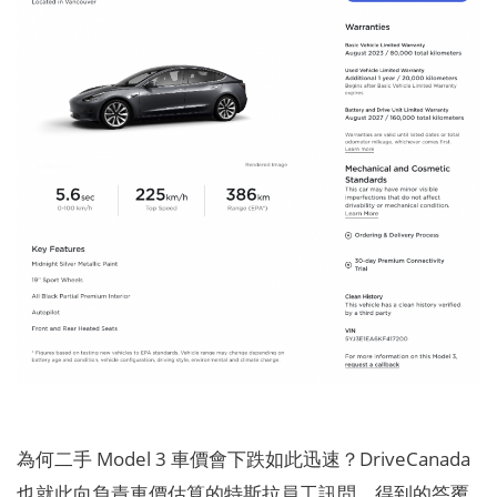
為何二手 Model 3 車價會下跌如此迅速？DriveCanada
也就此向負責車價估算的特斯拉員工訊問，得到的答覆