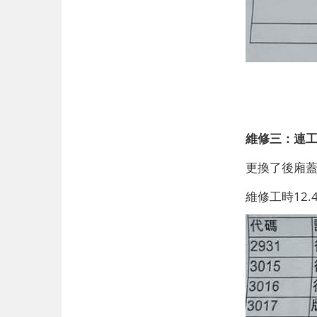
維修三：連
更換了後廂蓋
維修工時12.