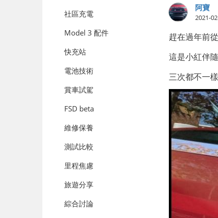
阿寶
社區充電
2021-02
Model 3 配件
趕在過年前從
快充站
這是小紅伴
電池技術
三次都不一
賞車試駕
FSD beta
維修保養
測試比較
里程焦慮
旅遊分享
綜合討論