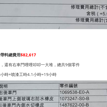
工帶料
總費用
$82,617
，還有右車門哩哩叩叩一大堆，總共9個零件
9小時+噴漆工時4.1小時=19小時