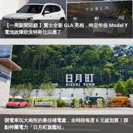
【一周新聞回顧 】賓士全新 GLA 亮相，特定年份 Model Y
電池故障狀況特斯拉回應了
開電車玩大南投的最佳補電處，全時段每度 6 元超划算！踩
點特爾電力「日月町旗艦站」