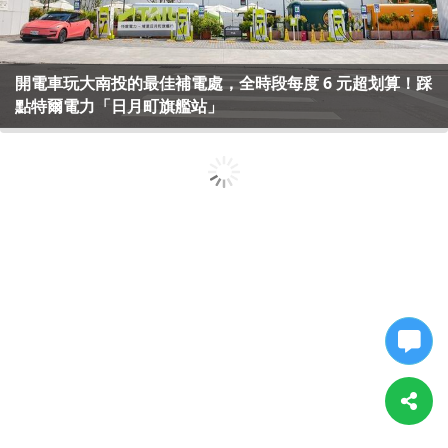
開電車玩大南投的最佳補電處，全時段每度 6 元超划算！踩
點特爾電力「日月町旗艦站」