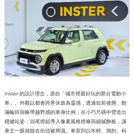
Inster 的設計理念，源自「城市裡最好玩的那台電動小
車」。外觀以都會跨界休旅為靈感，透過短前後懸、飽
滿輪拱與略帶越野感的車身比例，在小巧尺碼中營造出
穩健站姿；頭尾燈組導入像素風格燈條與細膩飾板，讓
車主一眼就能在街頭被辨識。車室則以年輕、簡約、科