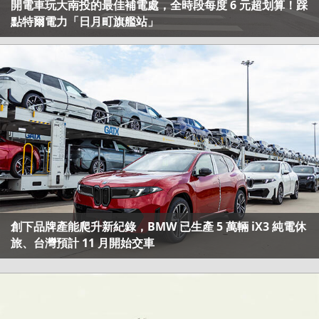
開電車玩大南投的最佳補電處，全時段每度 6 元超划算！踩
點特爾電力「日月町旗艦站」
創下品牌產能爬升新紀錄，BMW 已生產 5 萬輛 iX3 純電休
旅、台灣預計 11 月開始交車