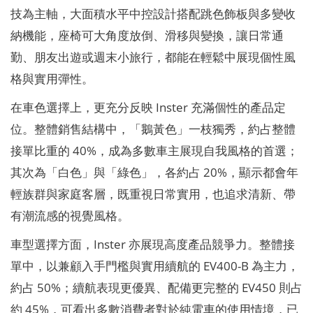
技為主軸，大面積水平中控設計搭配跳色飾板與多變收
納機能，座椅可大角度放倒、滑移與變換，讓日常通
勤、朋友出遊或週末小旅行，都能在輕鬆中展現個性風
格與實用彈性。
在車色選擇上，更充分反映 Inster 充滿個性的產品定
位。整體銷售結構中，「鵝黃色」一枝獨秀，約占整體
接單比重的 40%，成為多數車主展現自我風格的首選；
其次為「白色」與「綠色」，各約占 20%，顯示都會年
輕族群與家庭客層，既重視日常實用，也追求清新、帶
有潮流感的視覺風格。
車型選擇方面，Inster 亦展現高度產品競爭力。整體接
單中，以兼顧入手門檻與實用續航的 EV400-B 為主力，
約占 50%；續航表現更優異、配備更完整的 EV450 則占
約 45%，可看出多數消費者對於純電車的使用情境，已