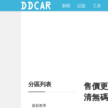
新聞
話題
工具
分區列表
售價更
清無
最新教學