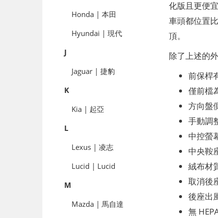
化版且更便宜的 
Honda | 本田
車頭都位置比
Hyundai | 現代
頂。
J
除了上述的外觀
Jaguar | 捷豹
前保桿
僅前檔
K
方向盤
Kia | 起亞
手動調
L
中控螢
Lexus | 凌志
中央鞍
絨布材
Lucid | Lucid
取消後
M
後座出
Mazda | 馬自達
無 HEP