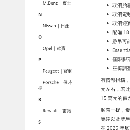
M.Benz | 賓士
取消胎壓
取消電
N
取消迎
Nissan | 日產
配備 1
O
懸吊可
Opel | 歐寶
Essent
僅限腳
P
座椅調
Peugeot | 寶獅
有情報指稱，配
Porsche | 保時
捷
元左右，若此情
15 萬元的
R
順帶一提，爆料向
Renault | 雷諾
馬達以及雙馬
S
在 2025 