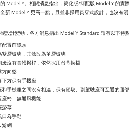
Model Y。相關消息指出，簡化版/簡配版 Model Y 的實際車
全新 Model Y 更高一點，且並非採用貫穿式設計，也沒
設計變動，各方消息指出 Model Y Standard 還有以下特
有配置前鏡頭
為雙層玻璃，其餘改為單層玻璃
側邊沒有實體撥桿，依然採用螢幕換檔
整方向盤
幕下方保有手機座
座和手機座之間沒有相連，保有駕駛、副駕駛座可互通的腿
質座椅、無通風機能
座螢幕
風口為手動
A 濾網