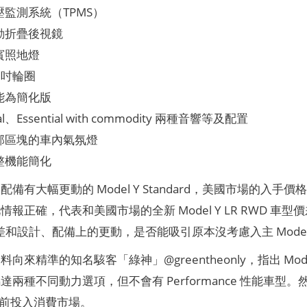
監測系統（TPMS）
動折疊後視鏡
賓照地燈
8 吋輪圈
能為簡化版
ial、Essential with commodity 兩種音響等及配置
部區塊的車內氣氛燈
整機能簡化
備有大幅更動的 Model Y Standard，美國市場的入手價格為 
報正確，代表和美國市場的全新 Model Y LR RWD 車型價差
價差和設計、配備上的更動，是否能吸引原本沒考慮入主 Mode
來精準的知名駭客「綠神」@greentheonly，指出 Model 
達兩種不同動力選項，但不會有 Performance 性能車
年底前投入消費市場。