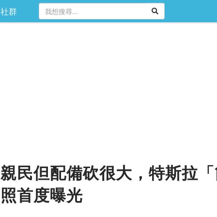
社群
親民但配備砍很大，特斯拉「簡配
碼照首度曝光