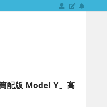
會
發
設
員
表
定
登
文
網
入
章
站
通
知
版 Model Y」高