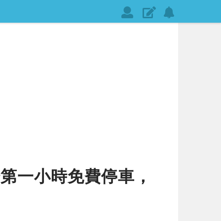
會
發
設
員
表
定
登
文
網
入
章
站
通
知
場第一小時免費停車，