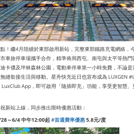
點！繼4月陸續於東部啟用新站，完整東部鐵路充電網絡，今日
城市車旅停車場攜手合作，精準佈局西屯、南屯與太平等熱門
中迪卡儂及坪林森林公園，電動車停車第一小時免費，不論是
縫銜接生活與移動。星舟快充近日也宣布成為 LUXGEN #LuxC
 LuxClub App，即可啟用「隨插即充」功能，享受更智慧
慶祝新站上線，同步推出限時優惠活動：
5/28～6/4 中午12:00起
#首週費率優惠
5.8元/度