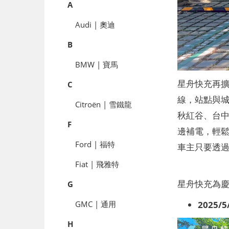
A
Audi | 奧迪
B
BMW | 寶馬
星舟快充再擴
C
線，站點與
Citroën | 雪鐵龍
秋紅谷、台
F
邊補電，輕鬆無
Ford | 福特
車主只要透過
Fiat | 飛雅特
星舟快充為
G
2025/
GMC | 通用
H