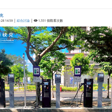
充
|
|
-28 14:59
綜合討論
1,551
個觀看次數