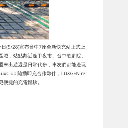
(5/28)宣布台中7座全新快充站正式上
區域，站點鄰近逢甲夜市、台中歌劇院、
週末出遊還是日常代步，車友們都能邊玩
lub 隨插即充合作夥伴，LUXGEN n⁷
、更便捷的充電體驗。​