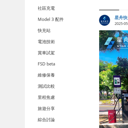
社區充電
星舟快
Model 3 配件
2025-05
快充站
電池技術
賞車試駕
FSD beta
維修保養
測試比較
里程焦慮
旅遊分享
綜合討論