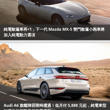
純電敞篷車再+1，下一代 Mazda MX-5 雙門敞篷小跑車將
加入純電動力選項
Audi A6 旗艦陣容限時禮遇！低月付 5,888 元起，純電車型