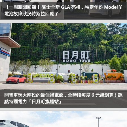
【一周新聞回顧 】賓士全新 GLA 亮相，特定年份 Model Y
電池故障狀況特斯拉回應了
開電車玩大南投的最佳補電處，全時段每度 6 元超划算！踩
點特爾電力「日月町旗艦站」