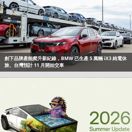
創下品牌產能爬升新紀錄，BMW 已生產 5 萬輛 iX3 純電休
旅、台灣預計 11 月開始交車