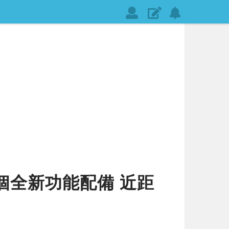
會
發
設
員
表
定
登
文
網
入
章
站
通
知
12 個全新功能配備 近距