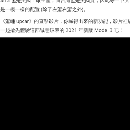
是一模一樣的配置 (除了左駕右駕之外)。
《駕輛 upcar》的直擊影片，你喊得出來的新功能，影片
起搶先體驗這部誠意破表的 2021 年新版 Model 3 吧！