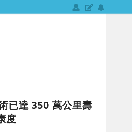
會
發
設
員
表
定
登
文
網
入
章
站
通
知
已達 350 萬公里壽
康度