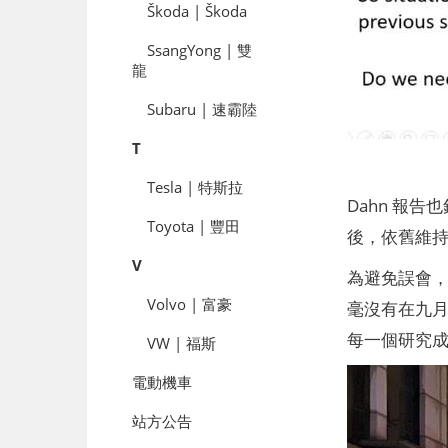
Škoda | Škoda
SsangYong | 雙
龍
Subaru | 速霸陸
T
Tesla | 特斯拉
Dahn 報
Toyota | 豐田
後，依舊維
V
為避免誤會
Volvo | 富豪
毫沒有在九月
每一個研究
VW | 福斯
電動機車
站方公告