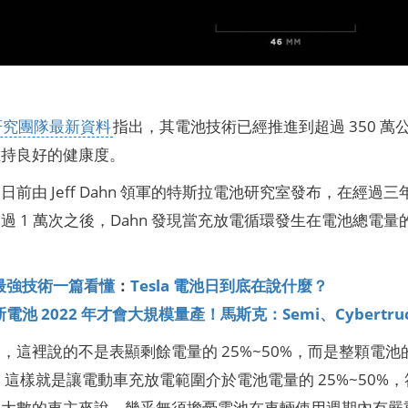
研究團隊最新資料
指出，其電池技術已經推進到超過 350 萬
維持良好的健康度。
前由 Jeff Dahn 領軍的特斯拉電池研究室發布，在經過三
 1 萬次之後，Dahn 發現當充放電循環發生在電池總電量的 
最強技術一篇看懂
：
Tesla 電池日到底在說什麼？
電池 2022 年才會大規模量產！馬斯克：Semi、Cybertruc
，這裡說的不是表顯剩餘電量的 25%~50%，而是整顆電池的電
%，這樣就是讓電動車充放電範圍介於電池電量的 25%~50%，
絕大數的車主來說，幾乎無須擔憂電池在車輛使用週期內有嚴