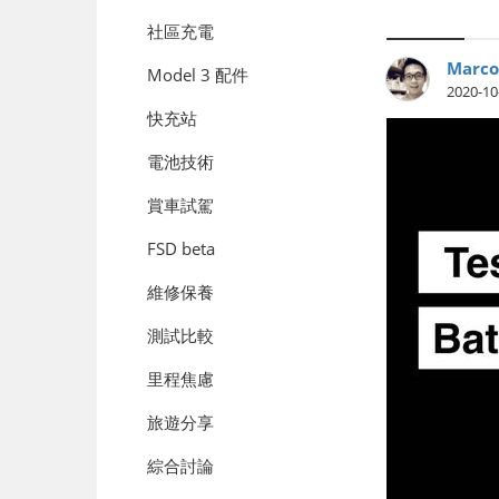
社區充電
Marco
Model 3 配件
2020-10
快充站
電池技術
賞車試駕
FSD beta
維修保養
測試比較
里程焦慮
旅遊分享
綜合討論