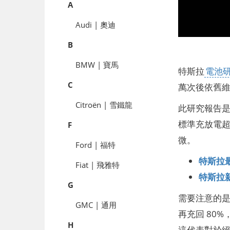
A
Audi | 奧迪
B
BMW | 寶馬
特斯拉
電池
C
萬次後依舊
Citroën | 雪鐵龍
此研究報告是日
標準充放電超過
F
微。
Ford | 福特
特斯拉
Fiat | 飛雅特
特斯拉新
G
需要注意的是
GMC | 通用
再充回 80
H
這代表對於