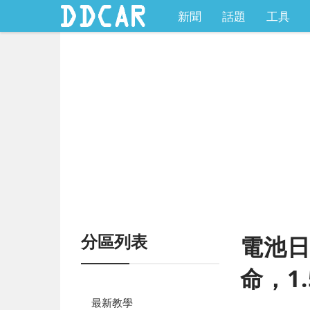
新聞
話題
工具
分區列表
電池日
命，1
最新教學