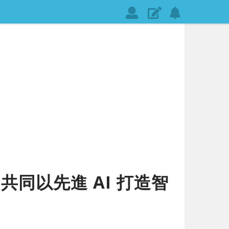
會
發
設
員
表
定
登
文
網
入
章
站
通
知
 共同以先進 AI 打造智