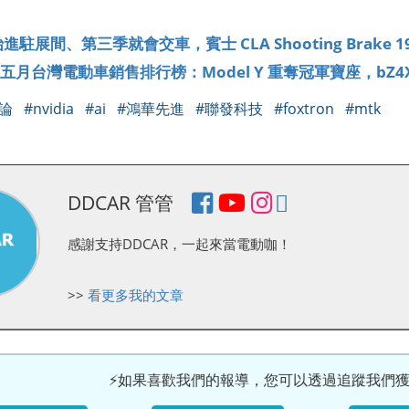
】
始進駐展間、第三季就會交車，賓士 CLA Shooting Brake
 年五月台灣電動車銷售排行榜：Model Y 重奪冠軍寶座，bZ4X
討論
#nvidia
#ai
#鴻華先進
#聯發科技
#foxtron
#mtk
DDCAR 管管
感謝支持DDCAR，一起來當電動咖！
>>
看更多我的文章
⚡如果喜歡我們的報導，您可以透過追蹤我們獲得