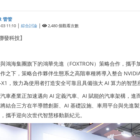
R 管管
|
|
-03 11:10
綜合討論
2,480
個觀看次數
 聯發科技】
與鴻海集團旗下的鴻華先進（FOXTRON）策略合作，攜手加
之下，策略合作夥伴生態系之高階車種將導入整合 NVIDIA 先
C-X1，致力為使用者打造安全可靠且具備強大 AI 算力的智
汽車產業正加速邁向 AI 定義汽車、AI 賦能的汽車架構，
將結合三方在半導體創新、AI 基礎設施、車用平台與先進
案，攜手迎向次世代智慧移動新紀元。