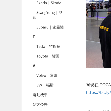
Škoda | Škoda
SsangYong | 雙
龍
Subaru | 速霸陸
T
Tesla | 特斯拉
Toyota | 豐田
V
Volvo | 富豪
💓現在 DD
VW | 福斯
https://bit.
電動機車
站方公告