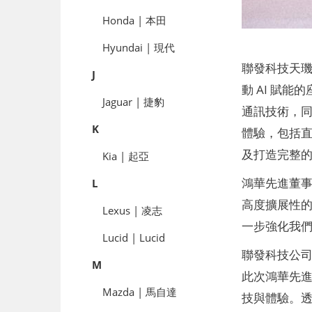
Honda | 本田
Hyundai | 現代
聯發科技天璣汽
J
動 AI 賦
Jaguar | 捷豹
通訊技術，
K
體驗，包括直
及打造完整
Kia | 起亞
鴻華先進董事
L
高度擴展性
Lexus | 凌志
一步強化我
Lucid | Lucid
聯發科技公司
M
此次鴻華先進
Mazda | 馬自達
技與體驗。透