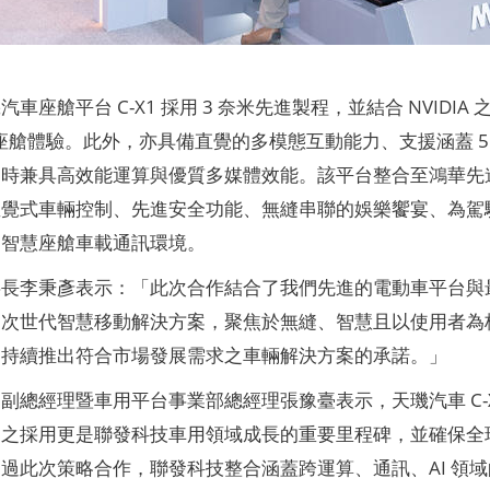
車座艙平台 C-X1 採用 3 奈米先進製程，並結合 NVIDIA
能的座艙體驗。此外，亦具備直覺的多模態互動能力、支援涵蓋 5G
同時兼具高效能運算與優質多媒體效能。該平台整合至鴻華先
覺式車輛控制、先進安全功能、無縫串聯的娛樂饗宴、為駕駛與
的智慧座艙車載通訊環境。
長李秉彥表示：「此次合作結合了我們先進的電動車平台與最佳
的次世代智慧移動解決方案，聚焦於無縫、智慧且以使用者為
們持續推出符合市場發展需求之車輛解決方案的承諾。」
副總經理暨車用平台事業部總經理張豫臺表示，天璣汽車 C-
之採用更是聯發科技車用領域成長的重要里程碑，並確保全球車廠
過此次策略合作，聯發科技整合涵蓋跨運算、通訊、AI 領