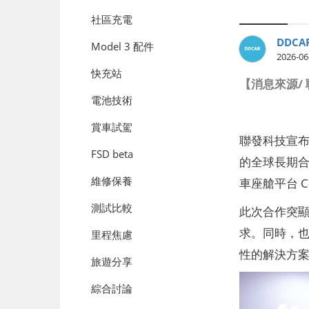
社區充電
DDCA
Model 3 配件
2026-06
快充站
【消息來源/
電池技術
賞車試駕
聯發科技宣布
FSD beta
的全球長期合作
維修保養
車座艙平台 
測試比較
此次合作突顯
求。同時，也
里程焦慮
性的解決方
旅遊分享
綜合討論