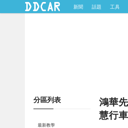
新聞
話題
工具
分區列表
鴻華先
慧行
最新教學