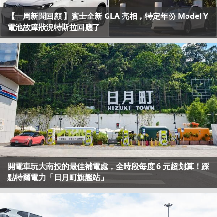
【一周新聞回顧 】賓士全新 GLA 亮相，特定年份 Model Y
電池故障狀況特斯拉回應了
開電車玩大南投的最佳補電處，全時段每度 6 元超划算！踩
點特爾電力「日月町旗艦站」