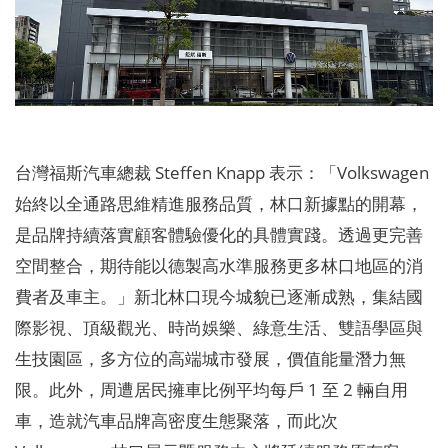
台灣福斯汽車總裁 Steffen Knapp 表示：「Volkswagen
始終以全通路思維精進服務品質，林口新據點的開幕，
是品牌持續落實顧客體驗優化的具體實踐。透過更完善
空間整合，期待能以德製高水準服務更多林口地區的消
費者及車主。」新北林口現今城貌已逐漸成熟，集結國
際影視、頂級觀光、時尚娛樂、綠意生活、雙語學區與
生技園區，多方位的高端城市發展，價值能量潛力無
限。此外，周遭居民擁車比例平均每戶 1 至 2 輛自用
車，造就汽車品牌高密度生態聚落，而此次